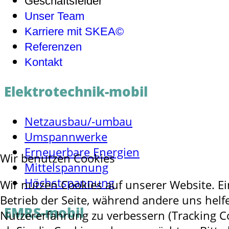
Geschäftsfelder
Unser Team
Karriere mit SKEA©
Referenzen
Kontakt
Elektrotechnik-mobil
Netzausbau/-umbau
Umspannwerke
Erneuerbare Energien
Wir benutzen Cookies
Mittelspannung
Höchstspannung
Wir nutzen Cookies auf unserer Website. Ei
Betrieb der Seite, während andere uns helf
EMRS-mobil
Nutzererfahrung zu verbessern (Tracking Co